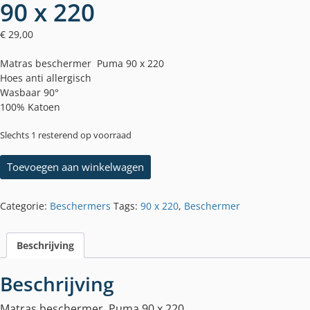
90 x 220
€
29,00
Matras beschermer Puma 90 x 220
Hoes anti allergisch
Wasbaar 90°
100% Katoen
Slechts 1 resterend op voorraad
Matras
Toevoegen aan winkelwagen
beschermer
Puma
90
Categorie:
Beschermers
Tags:
90 x 220
,
Beschermer
x
220
Beschrijving
aantal
Beschrijving
Matras beschermer Puma 90 x 220