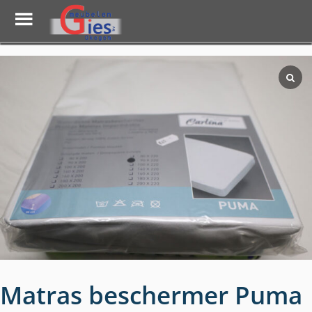
Toggle
Menu
Skip
to
main
content
Matras beschermer Puma