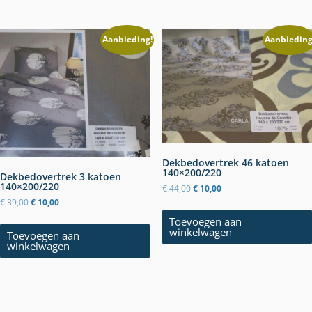
Aanbieding!
Aanbieding
Dekbedovertrek 46 katoen
140×200/220
Dekbedovertrek 3 katoen
140×200/220
Oorspronkelijke
Huidige
€
44,00
€
10,00
prijs
prijs
Oorspronkelijke
Huidige
€
39,00
€
10,00
was:
is:
prijs
prijs
Toevoegen aan
€ 44,00.
€ 10,00.
was:
is:
winkelwagen
Toevoegen aan
€ 39,00.
€ 10,00.
winkelwagen