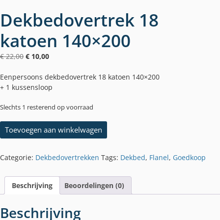
Dekbedovertrek 18
katoen 140×200
Oorspronkelijke
Huidige
€
22,00
€
10,00
prijs
prijs
was:
is:
Eenpersoons dekbedovertrek 18 katoen 140×200
€ 22,00.
€ 10,00.
+ 1 kussensloop
Slechts 1 resterend op voorraad
Dekbedovertrek
Toevoegen aan winkelwagen
18
katoen
140x200
Categorie:
Dekbedovertrekken
Tags:
Dekbed
,
Flanel
,
Goedkoop
aantal
Beschrijving
Beoordelingen (0)
Beschrijving