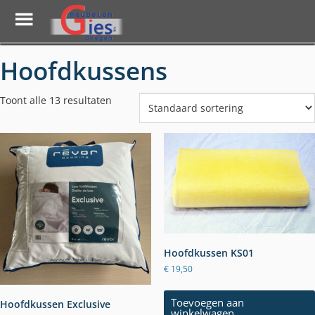
Toggle
Menu
Skip
Hoofdkussens
to
main
content
Toont alle 13 resultaten
Hoofdkussen KS01
€
19,50
Toevoegen aan
Hoofdkussen Exclusive
winkelwagen